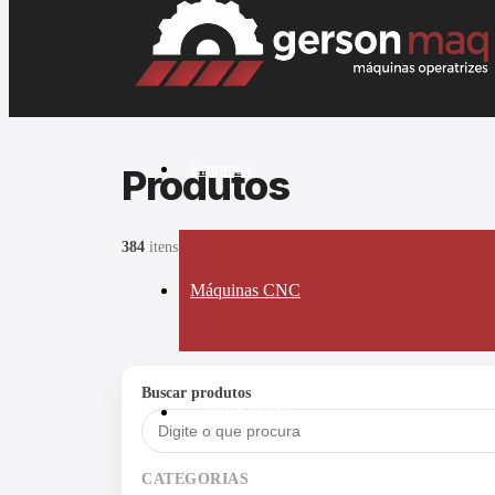
Empresa
Produtos
384
itens encontrados.
Máquinas CNC
Buscar produtos
Convencionais
CATEGORIAS