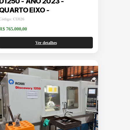
D1250 - ANO 2023 -
QUARTO EIXO -
REFRIGERAÇÃO INTERNA
Código: CU026
R$ 765.000,00
Ver detalhes