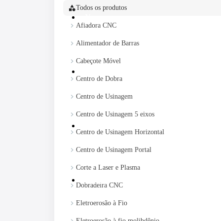
category
Todos os produtos
Novas
keyboard_arrow_right
Afiadora CNC
keyboard_arrow_right
Alimentador de Barras
keyboard_arrow_right
Cabeçote Móvel
Venda Sua Máquina
keyboard_arrow_right
Centro de Dobra
keyboard_arrow_right
Centro de Usinagem
keyboard_arrow_right
Centro de Usinagem 5 eixos
Blog
keyboard_arrow_right
Centro de Usinagem Horizontal
keyboard_arrow_right
Centro de Usinagem Portal
keyboard_arrow_right
Corte a Laser e Plasma
Contato
keyboard_arrow_right
Dobradeira CNC
keyboard_arrow_right
Eletroerosão à Fio
Eletroerosão à fio molibdênio