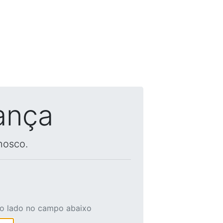
ança
nosco.
ao lado no campo abaixo