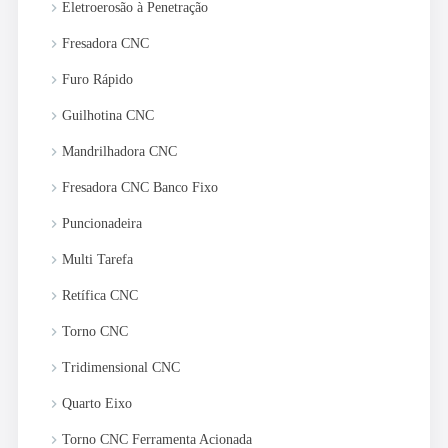
keyboard_arrow_right
Eletroerosão à Penetração
keyboard_arrow_right
Fresadora CNC
keyboard_arrow_right
Furo Rápido
keyboard_arrow_right
Guilhotina CNC
keyboard_arrow_right
Mandrilhadora CNC
keyboard_arrow_right
Fresadora CNC Banco Fixo
keyboard_arrow_right
Puncionadeira
keyboard_arrow_right
Multi Tarefa
keyboard_arrow_right
Retífica CNC
keyboard_arrow_right
Torno CNC
keyboard_arrow_right
Tridimensional CNC
keyboard_arrow_right
Quarto Eixo
keyboard_arrow_right
Torno CNC Ferramenta Acionada