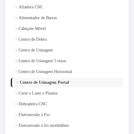
keyboard_arrow_right
Afiadora CNC
keyboard_arrow_right
Alimentador de Barras
keyboard_arrow_right
Cabeçote Móvel
keyboard_arrow_right
Centro de Dobra
keyboard_arrow_right
Centro de Usinagem
keyboard_arrow_right
Centro de Usinagem 5 eixos
keyboard_arrow_right
Centro de Usinagem Horizontal
keyboard_arrow_right
Centro de Usinagem Portal
keyboard_arrow_right
Corte a Laser e Plasma
keyboard_arrow_right
Dobradeira CNC
keyboard_arrow_right
Eletroerosão à Fio
keyboard_arrow_right
Eletroerosão à fio molibdênio