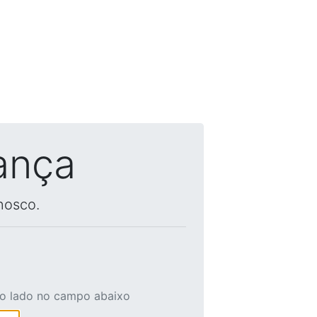
ança
nosco.
ao lado no campo abaixo