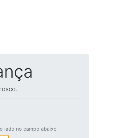
ança
nosco.
ao lado no campo abaixo