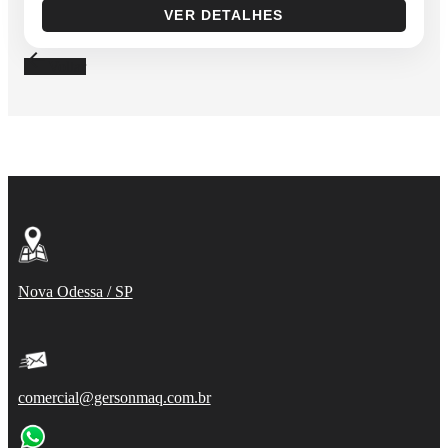
VER DETALHES
arrow_back
Voltar
Nova Odessa / SP
comercial@gersonmaq.com.br