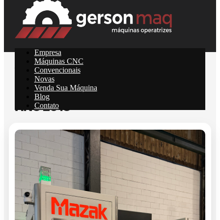
Empresa
Máquinas CNC
Início
›
Produtos
›
Torno CNC
Convencionais
CENTRO DE TORNEAMENTO
Novas
Venda Sua Máquina
MULTITAREFA - MAZAK J200 -
Blog
ANO 2013
Contato