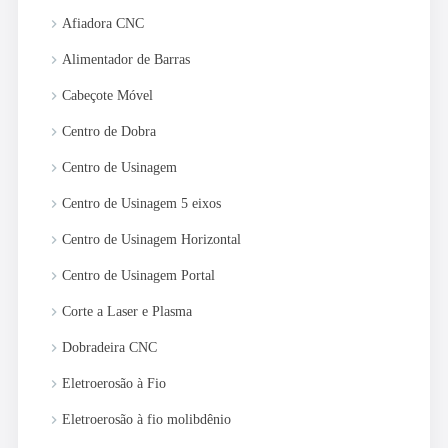
keyboard_arrow_right
Afiadora CNC
keyboard_arrow_right
Alimentador de Barras
keyboard_arrow_right
Cabeçote Móvel
keyboard_arrow_right
Centro de Dobra
keyboard_arrow_right
Centro de Usinagem
keyboard_arrow_right
Centro de Usinagem 5 eixos
keyboard_arrow_right
Centro de Usinagem Horizontal
keyboard_arrow_right
Centro de Usinagem Portal
keyboard_arrow_right
Corte a Laser e Plasma
keyboard_arrow_right
Dobradeira CNC
keyboard_arrow_right
Eletroerosão à Fio
keyboard_arrow_right
Eletroerosão à fio molibdênio