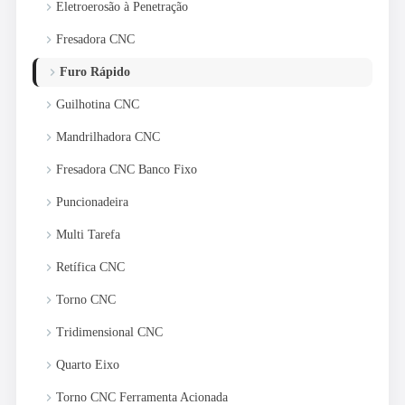
keyboard_arrow_right
Eletroerosão à Penetração
keyboard_arrow_right
Fresadora CNC
keyboard_arrow_right
Furo Rápido
keyboard_arrow_right
Guilhotina CNC
keyboard_arrow_right
Mandrilhadora CNC
keyboard_arrow_right
Fresadora CNC Banco Fixo
keyboard_arrow_right
Puncionadeira
keyboard_arrow_right
Multi Tarefa
keyboard_arrow_right
Retífica CNC
keyboard_arrow_right
Torno CNC
keyboard_arrow_right
Tridimensional CNC
keyboard_arrow_right
Quarto Eixo
keyboard_arrow_right
Torno CNC Ferramenta Acionada