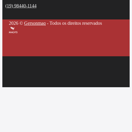
(19) 98440-1144
2026 ©
Gersonmaq
- Todos os direitos reservados