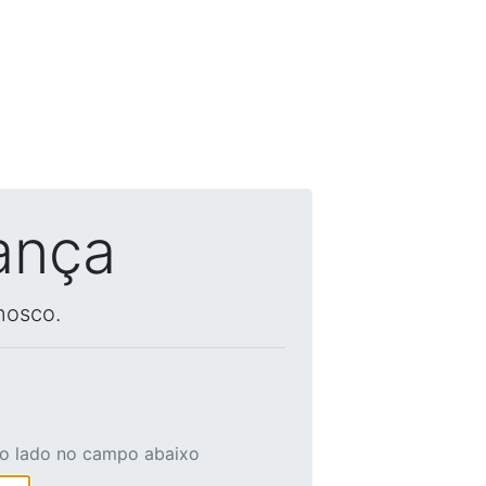
ança
nosco.
ao lado no campo abaixo