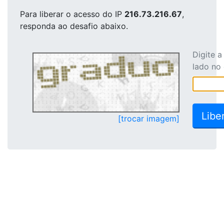
Para liberar o acesso
do IP
216.73.216.67
,
responda ao desafio abaixo.
Digite 
lado no
[trocar imagem]